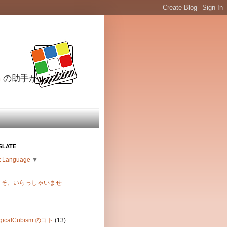
m
の助手が、
SLATE
t Language
▼
こそ、いらっしゃいませ
gicalCubism のコト
(13)