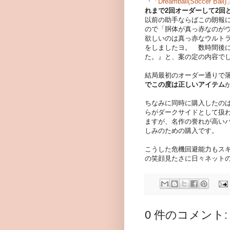
『
「Dreamball(Soccer B
れまで2回オーダーして2回
以前の助手ならばこの朗報
ので「胴体が真っ赤なのが
欲しいのは真っ赤なウルト
をしましたヨ。 数時間後に
た。』と、案の定の内容で
結局最初のオーダー通りで
でこの度は正しいアイテム
ちなみに同時に購入したの
らがダークサイドとして扱
ますが、名作の誉れが高い
しみのための購入です。
こうした危機回避能力もス
の笑顔見たさに日々ネット
0 件のコメント: