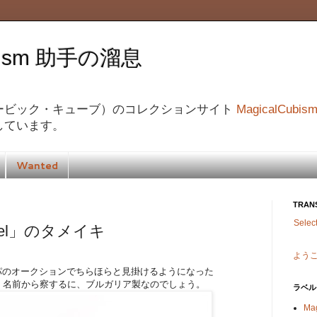
ubism 助手の溜息
ービック・キューブ）のコレクションサイト
MagicalCubis
しています。
Wanted
TRAN
Selec
arrel」のタメイキ
よう
パのオークションでちらほらと見掛けるようになった
 名前から察するに、ブルガリア製なのでしょう。
ラベル
Ma