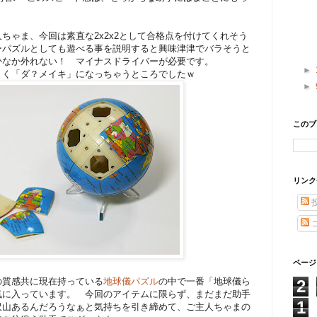
ちゃま、今回は素直な2x2x2として合格点を付けてくれそう
ーパズルとしても遊べる事を説明すると興味津津でバラそうと
かなか外れない！ マイナスドライバーが必要です。
►
うく「ダ？メイキ」になっちゃうところでしたｗ
►
このブ
リンク
ページ
の質感共に現在持っている
地球儀パズル
の中で一番「地球儀ら
2
気に入っています。 今回のアイテムに限らず、まだまだ助手
1
沢山あるんだろうなぁと気持ちを引き締めて、ご主人ちゃまの