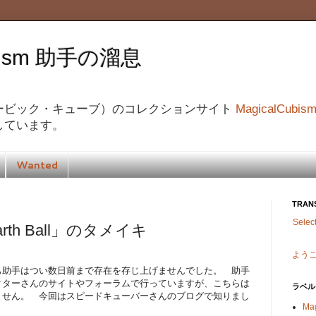
ubism 助手の溜息
ービック・キューブ）のコレクションサイト
MagicalCubis
しています。
Wanted
TRAN
Selec
 Earth Ball」のタメイキ
よう
も助手はつい数日前まで存在を存じ上げませんでした。 助手
クターさんのサイトやフォーラムで行っていますが、こちらは
ラベル
ません。 今回はスピードキューバーさんのブログで知りまし
Ma