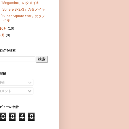
「Megaminx」のタメイキ
「Sphere 3x3x3」のタメイキ
「Super Square Star」のタメ
イキ
10月
(10)
9月
(8)
ログを検索
登録
投稿
コメント
ビューの合計
0
0
4
0