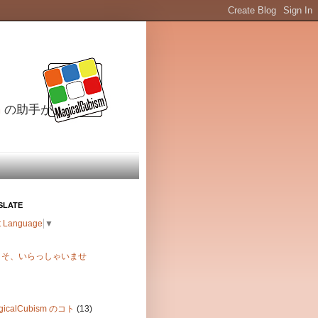
m
の助手が、
SLATE
t Language
▼
こそ、いらっしゃいませ
gicalCubism のコト
(13)