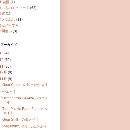
OD自慢
(7)
買いものエピソード
(68)
挨拶
(1)
ジメな話し
(11)
言モノ申す
(6)
い間違い
(3)
 アーカイブ
13
(4)
12
(70)
11
(36)
12月
(9)
11月
(9)
「Gear Cube」の知ったかぶり
いやぁ～！！
「Octahedron II 4x4x4」のタメ
イキ
「Turn Puzzle Earth Ball」のタ
メイキ
「Gear Shift」のタメイキ
「Megaminx」の知ったかぶり