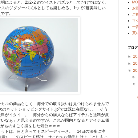
明によると、2x2x2 のツイストパズルとしてだけではなく、
M
ースのジグソーパズルとしても楽しめる、1つで2度美味しい
お
入です。
ご
マ
一
買
ブログ
►
20
►
20
▼
20
►
▼
ーカルの商品らしく、海外での取り扱いは見つけられませんで
大のネットショッピングサイト.jp”では既に在庫なし。 そう
送料がイタイ…。 海外からの購入ならばアイテムと送料が変
ないなぁ」と思えるのですが、これが国内となるとアイテム価
00-がものすごく損をした気分ｗｗｗ
ットは、何と言ってもスピーディーさ。 14日の深夜に注
に到着♪ このスピード感は、せっかちな助手にはまことにもっ