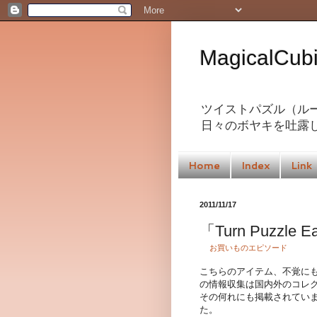
MagicalC
ツイストパズル（ル
日々のボヤキを吐露
Home
Index
Link
2011/11/17
「Turn Puzzle
お買いものエピソード
こちらのアイテム、不覚に
の情報収集は国内外のコレ
その何れにも掲載されてい
た。