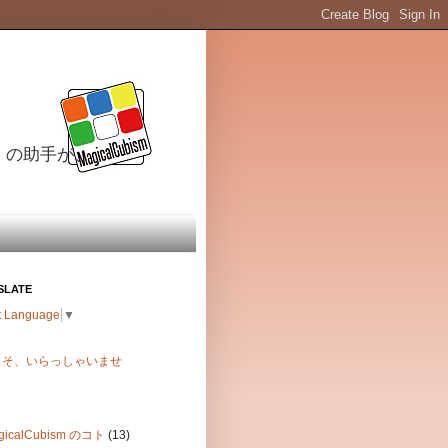
m
の助手が、
SLATE
t Language
▼
こそ、いらっしゃいませ
gicalCubism のコト
(13)