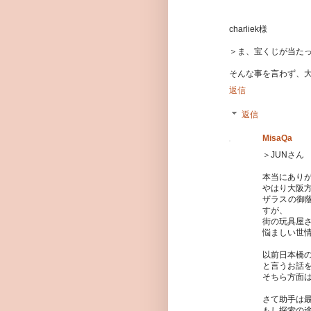
charliek様
＞ま、宝くじが当たっ
そんな事を言わず、
返信
返信
MisaQa
＞JUNさん
本当にあり
やはり大阪
ザラスの御
すが、
街の玩具屋
悩ましい世
以前日本橋
と言うお話
そちら方面
さて助手は最
もし探索の