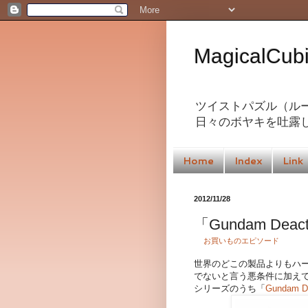
MagicalC
ツイストパズル（ル
日々のボヤキを吐露
Home
Index
Link
2012/11/28
「Gundam Dea
お買いものエピソード
世界のどこの製品よりもハ
でないと言う悪条件に加え
シリーズのうち「
Gundam De