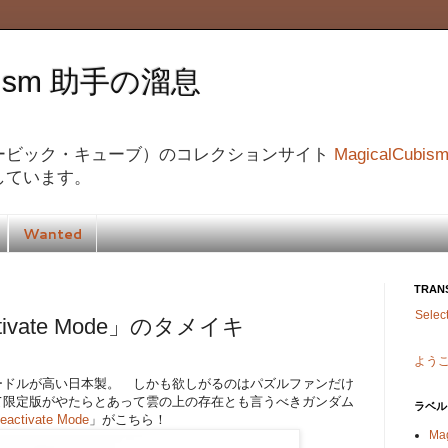
ubism 助手の溜息
ービック・キューブ）のコレクションサイト
MagicalCubis
しています。
Wanted
TRAN
Selec
ctivate Mode」のタメイキ
よう
ードルが高い日本製。 しかも欲しがるのはパズルファンだけ
て限定版がやたらとあって雲の上の存在とも言うべきガンダム
ラベル
activate Mode
」がこちら！
Ma