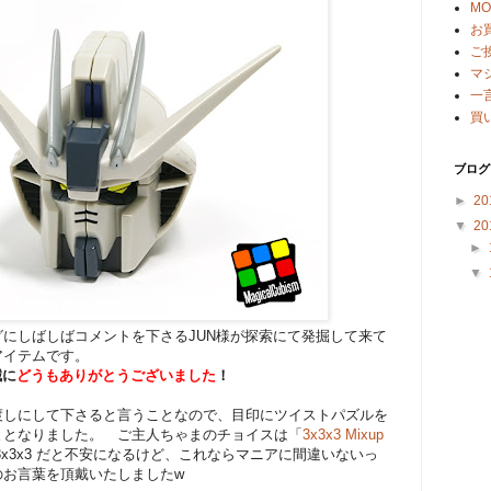
M
お
ご
マ
一
買
ブログ
►
20
▼
20
►
▼
にしばしばコメントを下さるJUN様が探索にて発掘して来て
アイテムです。
誠に
どうもありがとうございました
！
渡しにして下さると言うことなので、目印にツイストパズルを
ととなりました。 ご主人ちゃまのチョイスは「
3x3x3 Mixup
3x3x3 だと不安になるけど、これならマニアに間違いないっ
のお言葉を頂戴いたしましたw