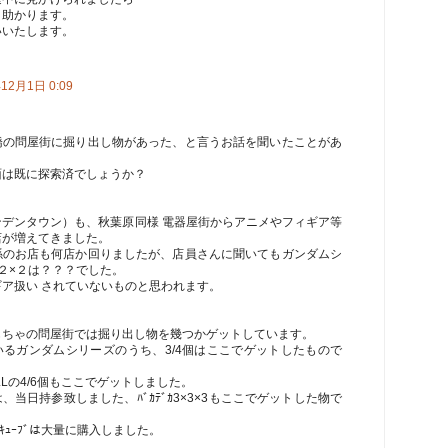
と助かります。
いいたします。
12月1日 0:09
橋の問屋街に掘り出し物があった、と言うお話を聞いたことがあ
面は既に探索済でしょうか？
ンデンタウン）も、秋葉原同様 電器屋街からアニメやフィギア等
店が増えてきました。
係のお店も何店か回りましたが、店員さんに聞いてもガンダムシ
２×２は？？？でした。
ア扱い されていないものと思われます。
もちゃの問屋街では掘り出し物を幾つかゲットしています。
いるガンダムシリーズのうち、3/4個はここでゲットしたもので
ALLの4/6個もここでゲットしました。
、当日持参致しました、ﾊﾞｶﾃﾞｶ3×3×3もここでゲットした物で
均ｷｭｰﾌﾞは大量に購入しました。