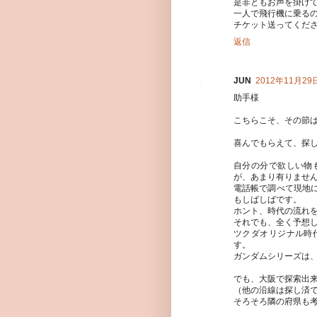
是非ともお声を掛けて
一人で飛行機に乗る
チケット送ってくだ
返信
JUN
2012年11月29日
助手様
こちらこそ、その節
喜んでもらえて、探
自分の分で欲しい物
が、あまり有りませ
電話帳で調べて現地
もしばしばです。
ホント、時代の流れ
それでも、全く予想
ツクダオリジナル時
す。
ガンダムシリーズは
でも、大阪で探索出
（他の沿線は探し済
そろそろ隣の府県も