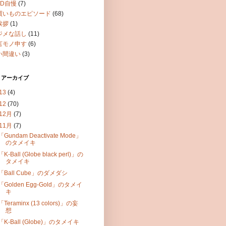
OD自慢
(7)
買いものエピソード
(68)
挨拶
(1)
ジメな話し
(11)
言モノ申す
(6)
い間違い
(3)
 アーカイブ
13
(4)
12
(70)
12月
(7)
11月
(7)
「Gundam Deactivate Mode」
のタメイキ
「K-Ball (Globe black perl)」の
タメイキ
「Ball Cube」のダメダシ
「Golden Egg-Gold」のタメイ
キ
「Teraminx (13 colors)」の妄
想
「K-Ball (Globe)」のタメイキ