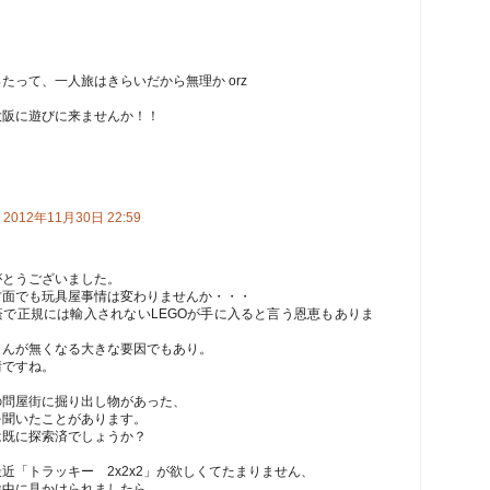
たって、一人旅はきらいだから無理か orz
大阪に遊びに来ませんか！！
2012年11月30日 22:59
がとうございました。
方面でも玩具屋事情は変わりませんか・・・
蔭で正規には輸入されないLEGOが手に入ると言う恩恵もありま
さんが無くなる大きな要因でもあり。
情ですね。
の問屋街に掘り出し物があった、
を聞いたことがあります。
は既に探索済でしょうか？
近「トラッキー 2x2x2」が欲しくてたまりません、
途中に見かけられましたら