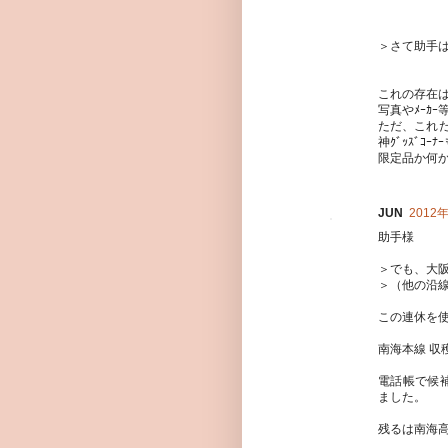
＞さて助手は
これの存在
写真やﾒｰｶ
ただ、これ
神ｸﾞｯｽﾞ
限定品か何
JUN
2012年
助手様
＞でも、大
＞（他の沿
この連休を
南海本線 収
電話帳で候補
ました。
残るは南海