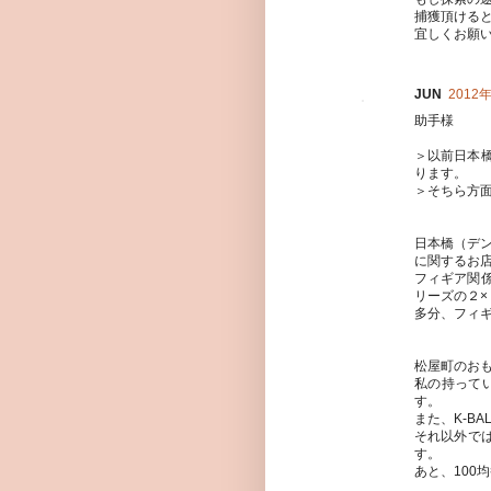
捕獲頂ける
宜しくお願
JUN
2012年
助手様
＞以前日本
ります。
＞そちら方
日本橋（デ
に関するお
フィギア関
リーズの２×
多分、フィギ
松屋町のお
私の持って
す。
また、K-B
それ以外では
す。
あと、100