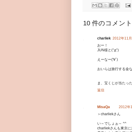
10 件のコメント
charliek
2012年11月
おー！
JUN様と(°д°)
えーなー('∀`)
おいらは旅行する金
ま、宝くじが当たった
返信
MisaQa
2012年1
＞charliekさん
い～でしょぉ～ ^^
charliekさんも