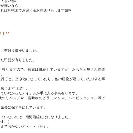
下さいね♪
のが怖いなら、
されば札幌までお迎え＆お見送りもしますヨw
 1:22
は、有難う御座いました。
した甲斐が有りました。
も有りますので、探索は継続していますが、おもちゃ屋さん自体
ん。
に行くと、空き地になっていたり、他の建物が建っていたりする事
を感じます（涙）。
していなかったアイテムが手に入る事も有ります。
代のリベンジや、当時物のピラミンクス、ルービックシェル等で
、気長に探す事にしています。
来ていないのは、南海沿線だけになりました。
です。）
考えておかないと・・・（汗）。