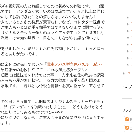
パズル愛好家の方とお話しするのは初めての体験です。 （葉
んです） ガンダムが嬉しいのは勿論ですが、それ以上に同じ
会いしてお話できたことの嬉しさは、ハンパありません！
►
できているとかあの発想が素晴らしいなど、
コレクター視点で
►
ご主人ちゃまは助手が相手ではできないソルブに関する話が
►
オリジナルステッカー作りのコツやアイデアもとても参考にな
►
は私達には未知の世界で、目を丸くしながらお話を伺いまし
►
がありましたら、是非ともお声をお掛け下さい。 もっとゆっ
►
けるとありがたいです。
►
先に余分に確保しておいた「
電車／バス型立体パズル 3点セ
►
 早速誰かのお役に立てて、これも満足感タップリ♪
►
20
は通販には抵抗感をお持ちとの事、一方東京在住の私共は探索
のおもちゃ屋が無い状況。 双方の得意と苦手が凸と凹のよう
は素敵です。 是非とも今後も情報やお買い物をシェアさせて
このブ
。
の翌日と言う事で、JUN様のオリジナルステッカーやキティ
など、沢山プレゼントを頂戴いたしました。 どうもありがとう
リンク
ねだりはしてみるものですね～www
いにワクワクしながら、ご主人ちゃまの笑顔見たさに日々ネッ
います。