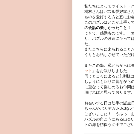
私たちにとってツイスト・
樹林さんはパズル愛好家さ
ものを愛好する方と直にお
このパズルはどこが上手く
の会話の楽しかったこと！
できて、感動ものです。 
り、パズルの改造に至って
た。
またこちらに来られること
くりとお話しさせていただ
またこの際、私どもからは
ット
」をお譲りしました。
伺うところによるとJUN様
しようにも回りに昔ながら
に重なって楽しめるお仲間
頂ければと思っております
お会いする日は助手の誕生日
ちゃんやバカデカ3x3x3
ございました！ うふっ、お
パズルの向こうにある出会
トの海を彷徨う助手でござ