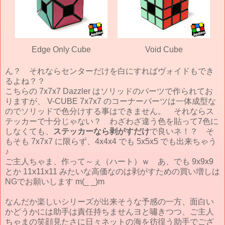
Edge Only Cube
Void Cube
ん？ それならセンターだけを白にすればヴォイドもでき
るよね？？
こちらの 7x7x7 Dazzler はソリッドのパーツで作られてお
りますが、 V-CUBE 7x7x7 のコーナーパーツは一体成型な
のでソリッドで色分けする事はできません。 それならス
テッカーで十分じゃない？ わざわざ違う色を貼って7色に
しなくても、
ステッカーなら剥がすだけ
で良いネ！？ そ
もそも 7x7x7 に限らず、4x4x4 でも 5x5x5 でも出来ちゃう
♪
ご主人ちゃま、作って～ぇ（ハート）ｗ あ、でも 9x9x9
とか 11x11x11 みたいな高価なのは剥がすための買い増しは
NGでお願いします m(_ _)m
なんだか楽しいシリーズが出来そうな予感の一方、面白い
かどうかには助手は責任持ちませんヨと嘯きつつ、ご主人
ちゃまの笑顔見たさに日々ネットの海を彷徨う助手でござ