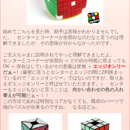
始めてこちらを見た時、助手は意味がわかりませんでし
た。 センターとコーナーが全部白なのだなと言うのは理
解できましたが、その意味が分からなかったのです。
ご主人ちゃまに説明されてやっと理解できましたよ。
センターとコーナーが全部白 ＝ どの白が何処に収まっても
OK ＝ 存在はしているがその意義は皆無 ＝
エッジオンリー
だぁ～
!（厳密に言うとセンターとエッジの間に2列挟まっ
ているので「エッジオンリー」ではないのですが、取りあ
えずエッジオンリーと呼ばせていただきます。） センタ
ーもエッジもないと言うことは、
向かい合わせの色の入れ
替えが可能
だぁ～！！
この方法であれば特別なコアがなくても、既存のパーツで
他のパズルが出来るのですね。 なるほどぉ。